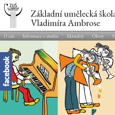
Základní umělecká škol
Vladimíra Ambrose
O nás
Informace o studiu
Aktuality
Obory
S