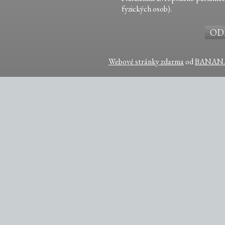
fyzických osob).
Webové stránky zdarma
od
BANAN