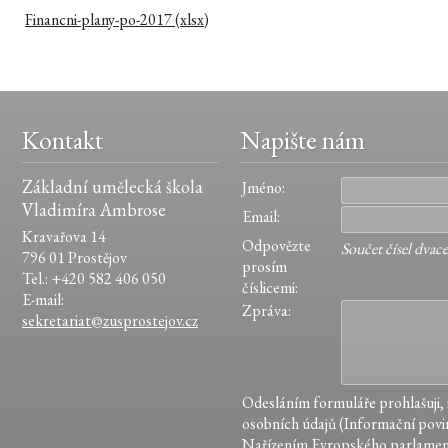
Financni-plany-po-2017
(xlsx)
Kontakt
Napište nám
Základní umělecká škola
Jméno:
Vladimíra Ambrose
Email:
Kravařova 14
Odpovězte
Součet čísel dvace
796 01 Prostějov
prosím
Tel.: +420 582 406 050
číslicemi:
E-mail:
Zpráva:
sekretariat@zusprostejov.cz
Odesláním formuláře prohlašuji,
osobních údajů (Informační povin
Nařízením Evropského parlamen