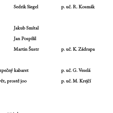
Sedrik Siegel
p. uč. R. Kosmák
Jakub Smítal
Jan Pospíšil
Martin Šustr
p. uč. K. Zádrapa
zpečný kabaret
p. uč. G. Veselá
ět, prostě joo
p. uč. M. Krejčí