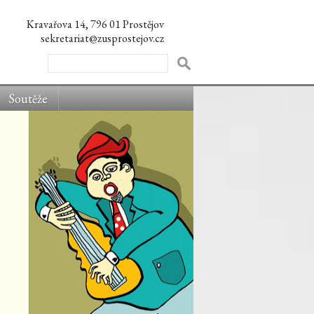
Kravařova 14, 796 01 Prostějov
sekretariat@zusprostejov.cz
Soutěže