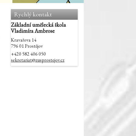
Rychlý kontakt
Základní umělecká škola
Vladimíra Ambrose
Kravařova 14
796 01 Prostějov
+420 582 406 050
sekretariat@zusprostejov.cz