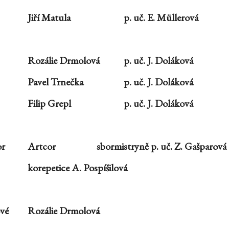
Jiří Matula
p. uč. E. Müllerová
Rozálie Drmolová
p. uč. J. Doláková
Pavel Trnečka
p. uč. J. Doláková
Filip Grepl
p. uč. J. Doláková
or
Artcor
sbormistryně p. uč. Z. Gašparová
korepetice A. Pospíšilová
vé
Rozálie Drmolová