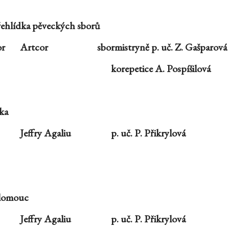
přehlídka pěveckých sborů
or
Artcor
sbormistryně p. uč. Z. Gašparová
korepetice A. Pospíšilová
čka
Jeffry Agaliu
p. uč. P. Přikrylová
Olomouc
Jeffry Agaliu
p. uč. P. Přikrylová