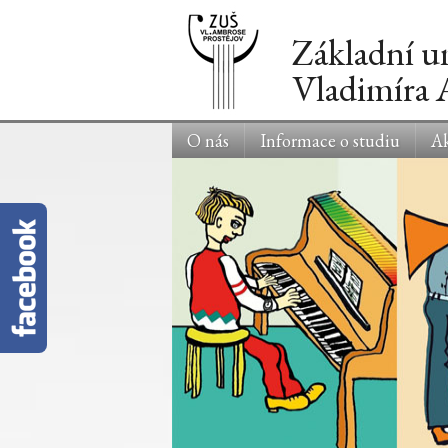
Základní u
Vladimíra
O nás
Informace o studiu
Ak