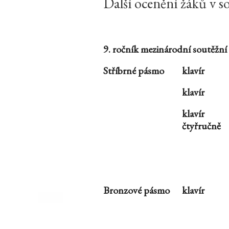
Další ocenění žáků v s
9. ročník mezinárodní soutěžní 
Stříbrné pásmo
klavír
klavír
klavír
čtyřručně
Bronzové pásmo
klavír