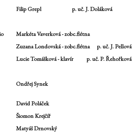
Filip Grepl
p. uč. J. Doláková
io
Markéta Vaverková
-
zobc.flétna
Zuzana Londovská
-
zobc.flétna
p. uč. J. Pellová
Lucie Tomášková
-
klavír
p. uč. P. Řehořková
Ondřej Synek
David Poláček
Šiomon Krejčíř
Matyáš Drnovský