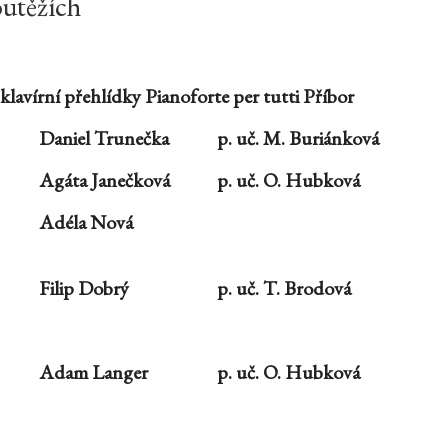
outěžích
klavírní přehlídky Pianoforte per tutti Příbor
Daniel Trunečka
p. uč. M. Buriánková
Agáta Janečková
p. uč. O. Hubková
Adéla Nová
Filip Dobrý
p. uč. T. Brodová
Adam Langer
p. uč. O. Hubková