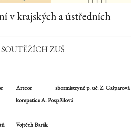
í v krajských a ústředních
 SOUTĚŽÍCH ZUŠ
or
Artcor
sbormistryně p. uč. Z. Gašparová
korepetice A. Pospíšilová
etů
Vojtěch Barák