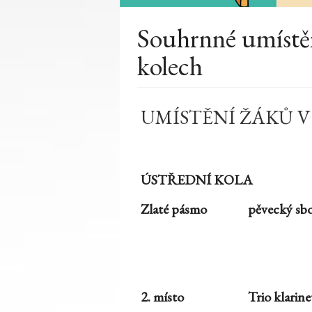
Souhrnné umístěn
kolech
UMÍSTĚNÍ ŽÁKŮ V
ÚSTŘEDNÍ KOLA
Zlaté pásmo
pěvecký sb
2. místo
Trio klarin