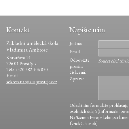
Kontakt
Napište nám
Základní umělecká škola
Jméno:
Vladimíra Ambrose
Email:
Kravařova 14
Odpovězte
Součet čísel třiná
796 01 Prostějov
prosím
Tel.: +420 582 406 050
číslicemi:
E-mail:
Zpráva:
sekretariat@zusprostejov.cz
Odesláním formuláře prohlašuji,
osobních údajů (Informační povin
Nařízením Evropského parlamen
fyzických osob).