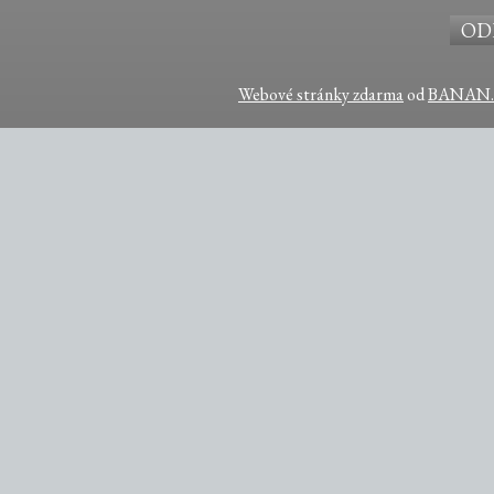
Webové stránky zdarma
od
BANAN