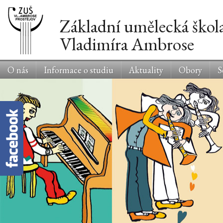
Základní umělecká škol
Vladimíra Ambrose
O nás
Informace o studiu
Aktuality
Obory
S