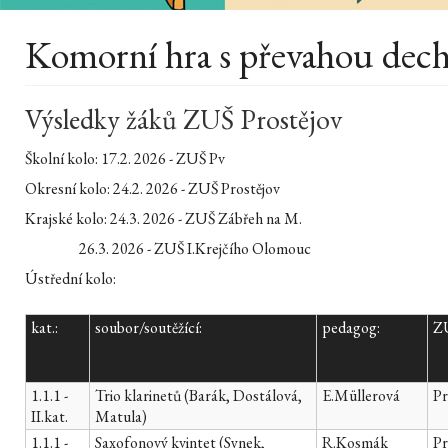
Komorní hra s převahou dech
Výsledky žáků ZUŠ Prostějov
Školní kolo: 17.2. 2026 - ZUŠ Pv
Okresní kolo: 24.2. 2026 - ZUŠ Prostějov
Krajské kolo: 24.3. 2026 - ZUŠ Zábřeh na M.
26.3. 2026 - ZUŠ I.Krejčího Olomouc
Ústřední kolo:
kat.:
soubor/soutěžící:
pedagog:
Z
1.1.1 -
Trio klarinetů (Barák, Dostálová,
E.Müllerová
Pr
II.kat.
Matula)
1.1.1 -
Saxofonový kvintet (Synek,
R.Kosmák
Pr