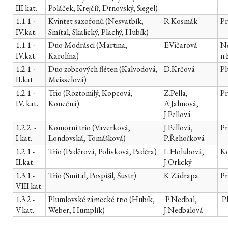
III.kat.
Poláček, Krejčíř, Drnovský, Siegel)
1.1.1 -
Kvintet saxofonů (Nesvatbík,
R.Kosmák
Pr
IV.kat.
Smítal, Skalický, Plachý, Hubík)
1.1.1 -
Duo Modrásci (Martina,
E.Vičarová
N
IV.kat.
Karolína)
n.
1.2.1 -
Duo zobcových fléten (Kalvodová,
D.Krčová
P
II.kat
Meisselová)
1.2.1 -
Trio (Roztomilý, Kopcová,
Z.Pella,
Pr
IV. kat.
Konečná)
A.Jahnová,
J.Pellová
1.2.2. -
Komorní trio (Vaverková,
J.Pellová,
Pr
I.kat.
Londovská, Tomášková)
P.Řehořková
1.2.1 -
Trio (Paděrová, Polívková, Paděra)
L.Holubová,
Ko
II.kat.
J.Orlický
1.3.1 -
Trio (Smítal, Pospíšil, Šustr)
K.Zádrapa
Pr
VIII.kat.
1.3.2 -
Plumlovské zámecké trio (Hubík,
P.Nedbal,
P
V.kat.
Weber, Humplík)
J.Nedbalová