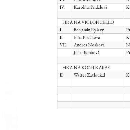
IV.
Karolína Přidalová
Ko
HRA NA VIOLONCELLO
I.
Benjamin Ryšavý
Pr
II.
Ema Prucková
Ko
VII.
Andrea Nosková
Ně
Julie Bumbová
Pr
HRA NA KONTRABAS
II.
Walter Zatloukal
Ko