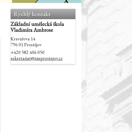
Rychlý kontakt
Základní umělecká škola
Vladimíra Ambrose
Kravařova 14
796 01 Prostějov
+420 582 406 050
sekretariat@zusprostejov.cz