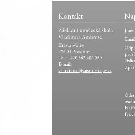
Kontakt
Nap
Základní umělecká škola
Jmén
Vladimíra Ambrose
Email
Kravařova 14
Odpo
796 01 Prostějov
pros
Tel.: +420 582 406 050
číslic
E-mail:
Zprá
sekretariat@zusprostejov.cz
Odesl
osobn
Naří
fyzic