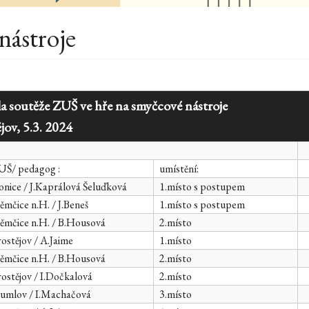
nástroje
soutěže ZUŠ ve hře na smyčcové nástroje
.3. 2024
Š/ pedagog :
umístění:
nice / J.Kaprálová Šeluďková
1.místo s postupem
mčice n.H. / J.Beneš
1.místo s postupem
mčice n.H. / B.Housová
2.místo
ostějov / A.Jaime
1.místo
mčice n.H. / B.Housová
2.místo
ostějov / I.Dočkalová
2.místo
umlov / I.Machačová
3.místo