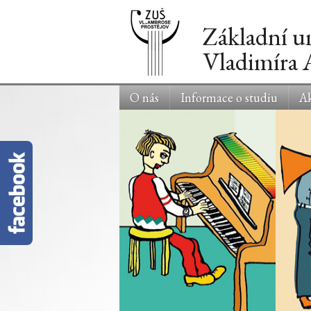
Základní u
Vladimíra
O nás
Informace o studiu
Ak