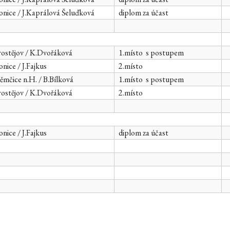
nice / J.Kaprálová Šeluďková
diplom za účast
ostějov / K.Dvořáková
1.místo s postupem
nice / J.Fajkus
2.místo
mčice n.H. / B.Bílková
1.místo s postupem
ostějov / K.Dvořáková
2.místo
nice / J.Fajkus
diplom za účast