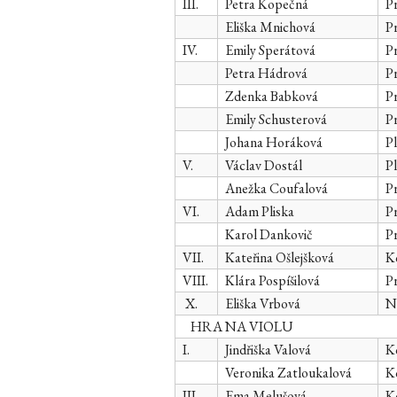
III.
Petra Kopečná
Pr
Eliška Mnichová
Pr
IV.
Emily Sperátová
Pr
Petra Hádrová
Pr
Zdenka Babková
Pr
Emily Schusterová
Pr
Johana Horáková
Pl
V.
Václav Dostál
Pl
Anežka Coufalová
Pr
VI.
Adam Pliska
Pr
Karol Dankovič
Pr
VII.
Kateřina Ošlejšková
Ko
VIII.
Klára Pospíšilová
Pr
X.
Eliška Vrbová
Ně
HRA NA VIOLU
I.
Jindřiška Valová
Ko
Veronika Zatloukalová
Ko
III.
Ema Melušová
Ko