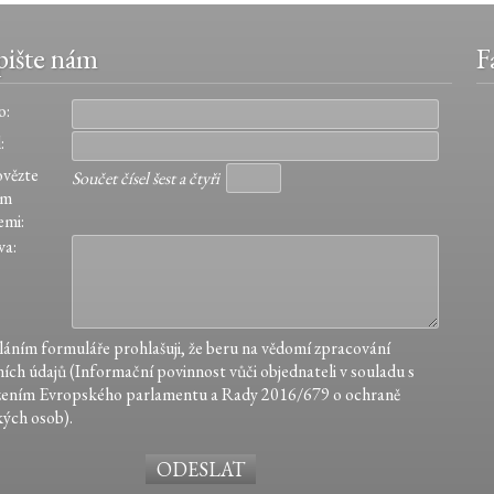
ište nám
F
o:
:
vězte
Součet čísel šest a čtyři
ím
emi:
va:
áním formuláře prohlašuji, že beru na vědomí zpracování
ích údajů (Informační povinnost vůči objednateli v souladu s
zením Evropského parlamentu a Rady 2016/679 o ochraně
kých osob).