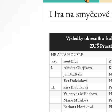
Hra na smyčcové 
Výsledky okresního kola 
ZUŠ Prostějov, 5
HRA NA HOUSLE
kat.:
soutěžící:
ZU
I.
Alžběta Ošlejšková
Ko
Jan Maštalíř
Ně
Eva Doležalová
Ně
II.
Sára Brablíková
Pr
Valentýna Mlčochová
Ně
Marie Musilová
Pr
Barbora Horáková
Pl