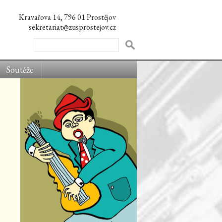
Kravařova 14, 796 01 Prostějov
sekretariat@zusprostejov.cz
Soutěže