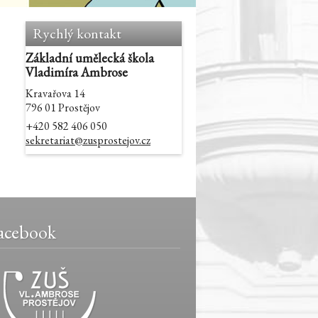
Rychlý kontakt
Základní umělecká škola
Vladimíra Ambrose
Kravařova 14
796 01 Prostějov
+420 582 406 050
sekretariat@zusprostejov.cz
acebook