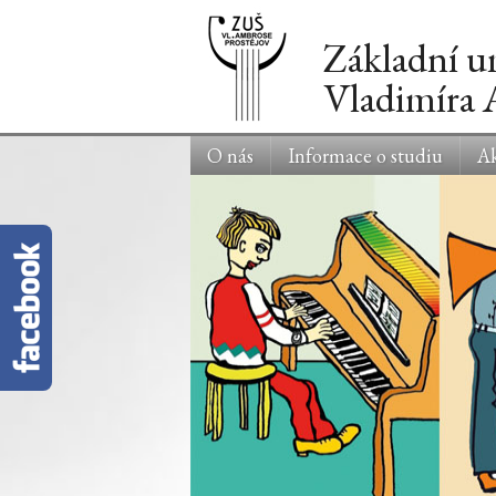
Základní u
Vladimíra
O nás
Informace o studiu
Ak