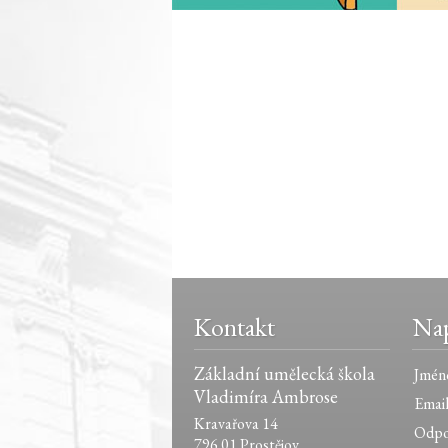
Kontakt
Nap
Základní umělecká škola
Jmén
Vladimíra Ambrose
Email
Kravařova 14
Odpo
796 01 Prostějov