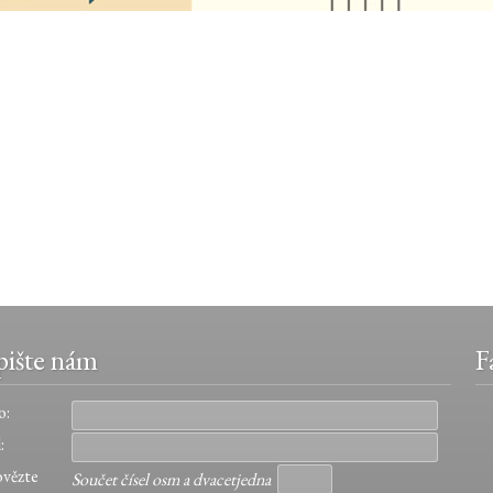
ište nám
F
o:
:
vězte
Součet čísel osm a dvacetjedna