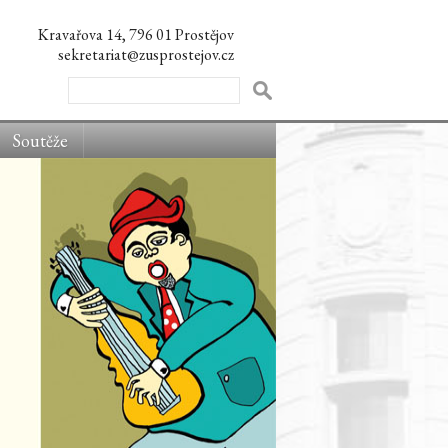
Kravařova 14, 796 01 Prostějov
sekretariat@zusprostejov.cz
Soutěže