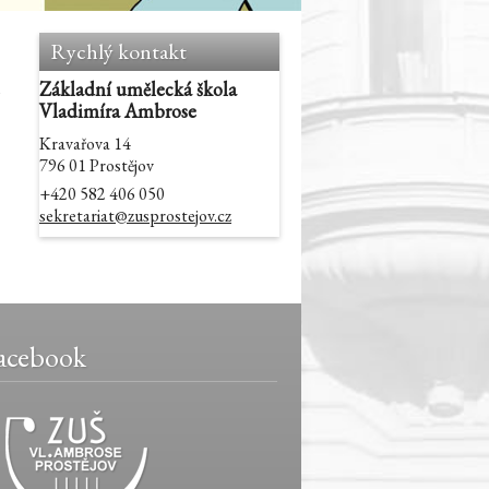
Rychlý kontakt
Základní umělecká škola
Vladimíra Ambrose
Kravařova 14
796 01 Prostějov
+420 582 406 050
sekretariat@zusprostejov.cz
acebook