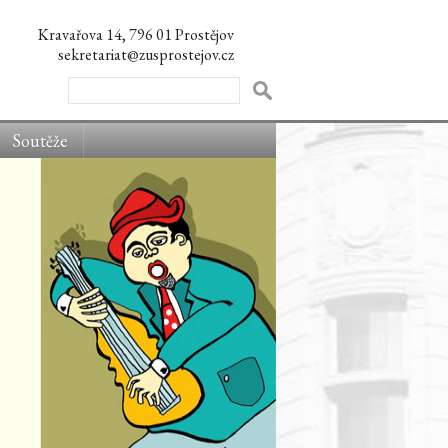
Kravařova 14, 796 01 Prostějov
sekretariat@zusprostejov.cz
Soutěže