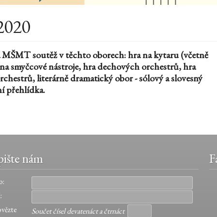
2020
na MŠMT soutěž v těchto oborech: hra na kytaru (včetně
a na smyčcové nástroje, hra dechových orchestrů, hra
chestrů, literárně dramatický obor - sólový a slovesný
í přehlídka.
ište nám
F
o:
:
vězte
Součet čísel devatenáct a čtrnáct