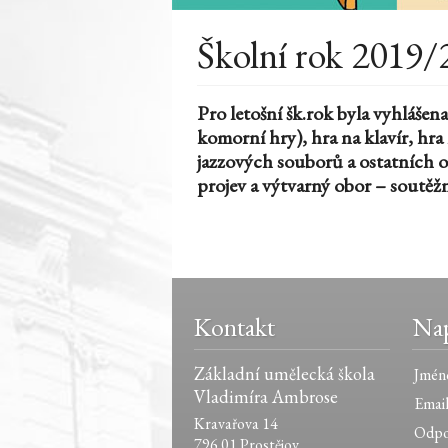
Školní rok 2019/
Pro letošní šk.rok byla vyhláše
komorní hry), hra na klavír, hr
jazzových souborů a ostatních or
projev a výtvarný obor – soutěžn
Kontakt
Nap
Základní umělecká škola
Jmén
Vladimíra Ambrose
Email
Kravařova 14
Odpo
796 01 Prostějov