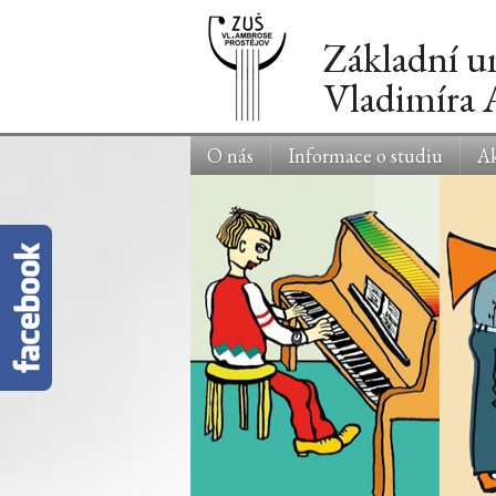
Základní u
Vladimíra
O nás
Informace o studiu
Ak