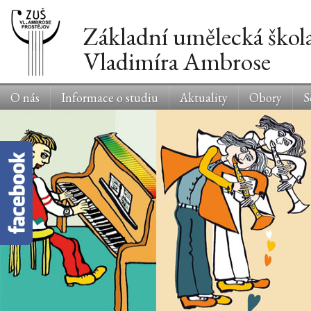
Základní umělecká škol
Vladimíra Ambrose
O nás
Informace o studiu
Aktuality
Obory
S