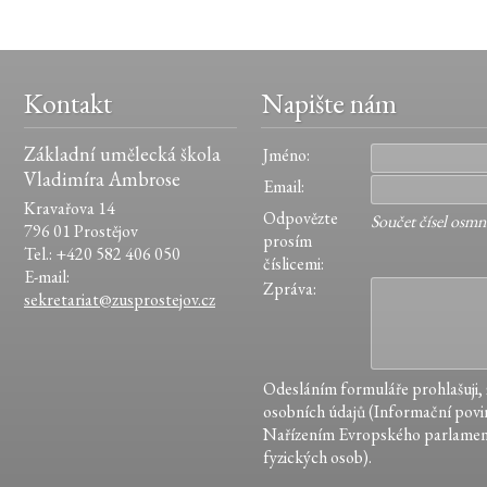
Kontakt
Napište nám
Základní umělecká škola
Jméno:
Vladimíra Ambrose
Email:
Kravařova 14
Odpovězte
Součet čísel osmná
796 01 Prostějov
prosím
Tel.: +420 582 406 050
číslicemi:
E-mail:
Zpráva:
sekretariat@zusprostejov.cz
Odesláním formuláře prohlašuji,
osobních údajů (Informační povin
Nařízením Evropského parlamen
fyzických osob).