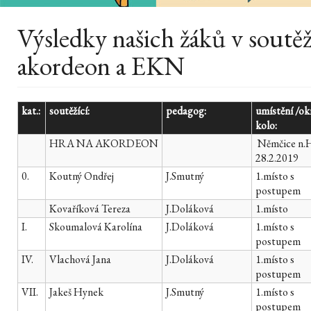
Výsledky našich žáků v soutě
akordeon a EKN
kat.:
soutěžící:
pedagog:
umístění /ok
kolo:
HRA NA AKORDEON
Němčice n.H
28.2.2019
0.
Koutný Ondřej
J.Smutný
1.místo s
postupem
Kovaříková Tereza
J.Doláková
1.místo
I.
Skoumalová Karolína
J.Doláková
1.místo s
postupem
IV.
Vlachová Jana
J.Doláková
1.místo s
postupem
VII.
Jakeš Hynek
J.Smutný
1.místo s
postupem