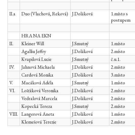
II.a
Duo (Vlachová, Reková)
J.Doláková
1.místo s
postupem
HRA NA EKN
II.
Kleiner Will
J.Smutný
1.místo
Agalliu Jeffry
J.Doláková
2.místo
Kvapilová Lucie
J.Smutný
č.u.1.
IV.
Jahnová Michaela
J.Doláková
2.místo
Cardová Monika
J.Doláková
3.místo
V.
Macáková Adéla
J.Smutný
1.místo
VI.
Lošťáková Veronika
J.Doláková
2.místo
Vedralová Marcela
J.Doláková
2.místo
Kopecká Tereza
J.Smutný
2.místo
VIII.
Langerová Aneta
J.Doláková
1.místo
Klemešová Terezie
J.Doláková
2.místo