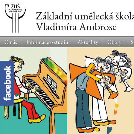
Základní umělecká škol
Vladimíra Ambrose
O nás
Informace o studiu
Aktuality
Obory
S