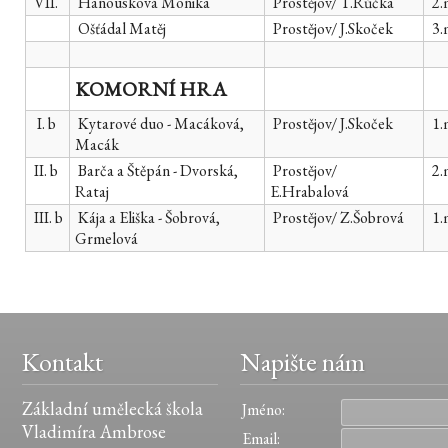
VII.
Hanousková Monika
Prostějov/ T.Růčka
2.
Ošťádal Matěj
Prostějov/ J.Skoček
3.
KOMORNÍ HRA
I. b
Kytarové duo - Macáková,
Prostějov/ J.Skoček
1.
Macák
II. b
Barča a Štěpán - Dvorská,
Prostějov/
2.
Rataj
E.Hrabalová
III. b
Kája a Eliška - Šobrová,
Prostějov/ Z.Šobrová
1.
Grmelová
Kontakt
Napište nám
Základní umělecká škola
Jméno:
Vladimíra Ambrose
Email: