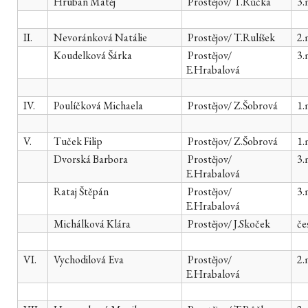
Hruban Matěj
Prostějov/ T.Růčka
3.
II.
Nevoránková Natálie
Prostějov/ T.Rulíšek
2.
Koudelková Šárka
Prostějov/
3.
E.Hrabalová
IV.
Poulíčková Michaela
Prostějov/ Z.Šobrová
1.
V.
Tuček Filip
Prostějov/ Z.Šobrová
1.
Dvorská Barbora
Prostějov/
3.
E.Hrabalová
Rataj Štěpán
Prostějov/
3.
E.Hrabalová
Michálková Klára
Prostějov/ J.Skoček
če
VI.
Vychodilová Eva
Prostějov/
2.
E.Hrabalová