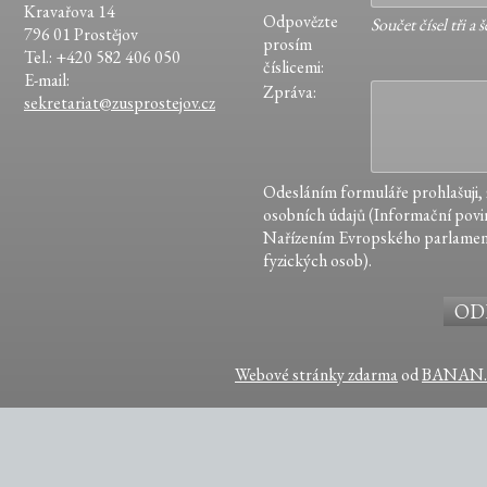
Kravařova 14
Odpovězte
Součet čísel tři a š
796 01 Prostějov
prosím
Tel.: +420 582 406 050
číslicemi:
E-mail:
Zpráva:
sekretariat@zusprostejov.cz
Odesláním formuláře prohlašuji,
osobních údajů (Informační povin
Nařízením Evropského parlamen
fyzických osob).
Webové stránky zdarma
od
BANAN