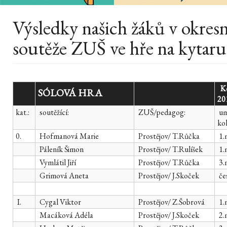
Výsledky našich žáků v okres
soutěže ZUŠ ve hře na kytaru
Ko
SÓLOVÁ HRA
20
kat.:
soutěžící:
ZUŠ/pedagog:
um
k
0.
Hofmanová Marie
Prostějov/ T.Růčka
1.
Páleník Šimon
Prostějov/ T.Rulíšek
1.
Vymlátil Jiří
Prostějov/ T.Růčka
3.
Grimová Aneta
Prostějov/ J.Skoček
če
I.
Cygal Viktor
Prostějov/ Z.Šobrová
1.
Macáková Adéla
Prostějov/ J.Skoček
2.