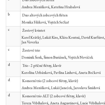
Andrea Menšíková, Kateřina Hrabalová
b
Duo altových zobcových fléten
Monika Filáková, Vojtěch Sečkař
c
Žesťový kvintet
Karel Krátký, Lukáš Kiss, Klára Koutná, David Kurfürst,
Jan Vaverka
c
Žesťové trio
Dominik Šenk, Šimon Buriánek, Vojtěch Nováček
d
Trio - 2 příčné flétny, klavír
Karolína Urbánková, Pavlína Linhová, Aneta Bočková
d
Komorní trio
(2 zobcové flétny, klavír)
Andrea Menšíková, Lukáš Janeček, Jaroslava Šmídová
d
Komorní trio ALT
(2 zobcové flétny, klavír)
Tereza Vybíhalová, Aneta Augustinová, Lucie Vybíhalová