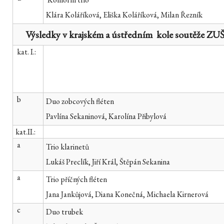
Klára Koláříková, Eliška Koláříková, Milan Řezník
Výsledky v krajském a ústředním kole soutěže ZUŠ 
kat. I.:
b
Duo zobcových fléten
Pavlína Sekaninová, Karolína Přibylová
kat.II.:
a
Trio klarinetů
Lukáš Preclík, Jiří Král, Štěpán Sekanina
a
Trio příčných fléten
Jana Jankůjová, Diana Konečná, Michaela Kirnerová
c
Duo trubek