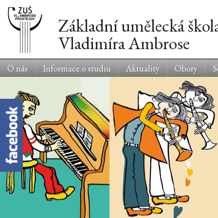
Základní umělecká škol
Vladimíra Ambrose
O nás
Informace o studiu
Aktuality
Obory
S