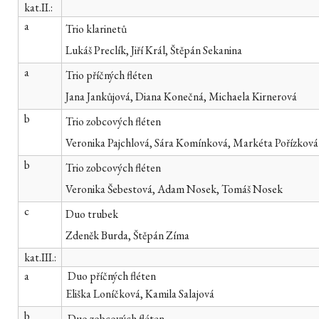
kat.II.:
a
Trio klarinetů
Lukáš Preclík, Jiří Král, Štěpán Sekanina
a
Trio příčných fléten
Jana Jankůjová, Diana Konečná, Michaela Kirnerová
b
Trio zobcových fléten
Veronika Pajchlová, Sára Komínková, Markéta Pořízková
b
Trio zobcových fléten
Veronika Šebestová, Adam Nosek, Tomáš Nosek
c
Duo trubek
Zdeněk Burda, Štěpán Zíma
kat.III.:
a
Duo příčných fléten
Eliška Loníčková, Kamila Salajová
b
Duo zobcových fléten