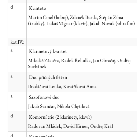
d
Kvinteto
Martin Čmel (hoboj), Zdeněk Burda, Štěpán Zíma
(trubky), Lukáš Vágner (klavír), Jakub Novák (vibrafon)
kat.IV.:
a
Klarinetový kvartet
Mikuláš Zástěra, Radek Řehulka, Jan Obračaj, Ondřej
Suchánek
a
Duo příčných fléten
Bradáčová Lenka, Kováříková Anna
a
Saxofonové duo
Jakub Švančar, Nikola Chytilová
d
Komorní trio (2 klarinety, klavír)
Radovan Mládek, David Kirner, Ondřej Král
d
Komorní trio