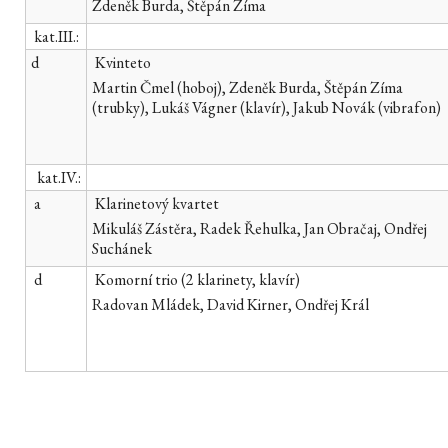
Zdeněk Burda, Štěpán Zíma
kat.III.:
d
Kvinteto
Martin Čmel (hoboj), Zdeněk Burda, Štěpán Zíma
(trubky), Lukáš Vágner (klavír), Jakub Novák (vibrafon)
kat.IV.:
a
Klarinetový kvartet
Mikuláš Zástěra, Radek Řehulka, Jan Obračaj, Ondřej
Suchánek
d
Komorní trio (2 klarinety, klavír)
Radovan Mládek, David Kirner, Ondřej Král