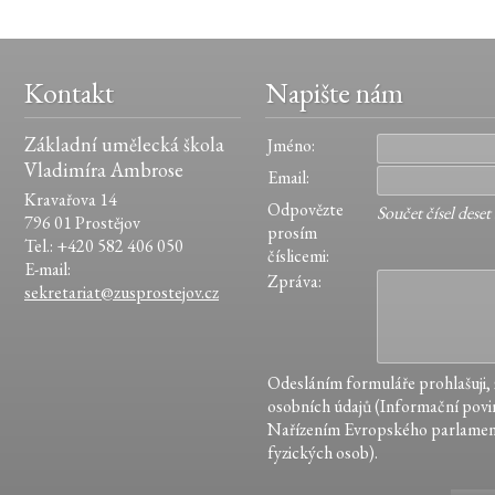
Kontakt
Napište nám
Základní umělecká škola
Jméno:
Vladimíra Ambrose
Email:
Kravařova 14
Odpovězte
Součet čísel deset
796 01 Prostějov
prosím
Tel.: +420 582 406 050
číslicemi:
E-mail:
Zpráva:
sekretariat@zusprostejov.cz
Odesláním formuláře prohlašuji,
osobních údajů (Informační povin
Nařízením Evropského parlamen
fyzických osob).