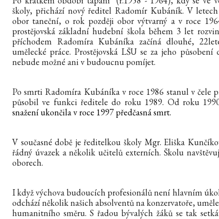
Po krátkém období tápání (r.1958 - 1964), kdy se ve ve
školy, přichází nový ředitel Radomír Kubáník.
V letech
obor taneční, o rok později obor výtvarný a v roce 196
prostějovská základní hudební škola během 3 let rozvi
příchodem Radomíra Kubáníka začíná dlouhé, 22let
umělecké práce. Prostějovská LŠU se za jeho působení d
nebude možné ani v budoucnu pomíjet.
Po smrti Radomíra Kubáníka v roce 1986 stanul v čele p
působil ve funkci ředitele do roku 1989. Od roku 1990 
snažení ukončila v roce 1997 předčasná smrt.
V současné době je ředitelkou školy Mgr. Eliška Kunčíkov
řádný úvazek a několik učitelů externích. Školu navštěvuj
oborech.
I když výchova budoucích profesionálů není hlavním úkol
odchází několik našich absolventů na konzervatoře, uměle
humanitního směru. S řadou bývalých žáků se tak setká