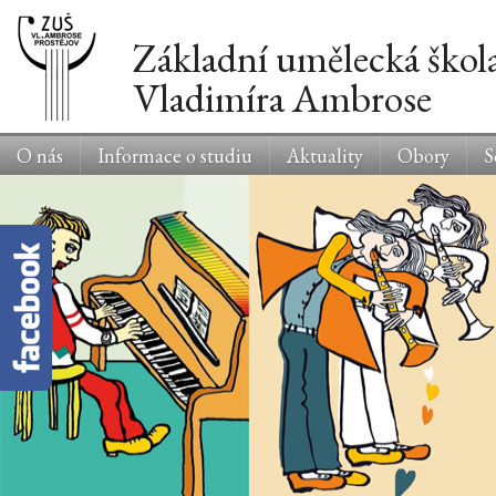
Základní umělecká škol
Vladimíra Ambrose
O nás
Informace o studiu
Aktuality
Obory
S