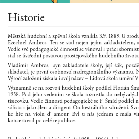
Historie
Městská hudební a zpěvní škola vznikla 3.9. 1889. U zrodu
Ezechiel Ambros
Ten se stal nejen jejím zakladatelem, 
.
Vedle své pedagogické činnosti se věnoval i práci sbormist
stal se ústřední postavou prostějovského hudebního života n
Vladimír Ambros
syn zakladatele školy, její žák, pozd
,
skladatel, je první osobností nadregionálního významu. Na 
Výročí založení získala i svůj název – Lidová škola umění
Významně se na rozvoji hudební školy podílel Florián Šm
1958. Pod jeho vedením se škola rozrostla do nebývalýc
tisícovku. Vedle činnosti pedagogické se F. Šmíd podílel
sólista i jako člen a dirigent Orchestrálního sdružení. S
ke hře na violu d´ amour. Byl u nás jedním z mála vir
koncertoval po celé republice.