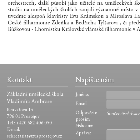
orchestrech, další působí jako učitelé na uměleckých ško
studia na uměleckých školách zaujali významné místo v
uveďme alespoň klavíristy Evu Krámskou a Miroslava 
České filharmonie Zdeňka a Bedřicha Tylšarovi , či pře
Bůžkovou - 1.hornistku Královské vlámské filharmonie v 
Kontakt
Napište nám
Základní umělecká škola
Jméno:
Vladimíra Ambrose
Email:
Kravařova 14
Odpovězte
Součet čísel dvac
796 01 Prostějov
prosím
Tel.: +420 582 406 050
číslicemi:
E-mail:
Zpráva:
sekretariat@zusprostejov.cz