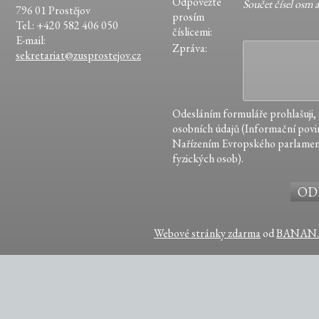
Odpovězte
Součet čísel osm 
796 01 Prostějov
prosím
Tel.: +420 582 406 050
číslicemi:
E-mail:
Zpráva:
sekretariat@zusprostejov.cz
Odesláním formuláře prohlašuji,
osobních údajů (Informační povin
Nařízením Evropského parlamen
fyzických osob).
Webové stránky zdarma
od
BANAN