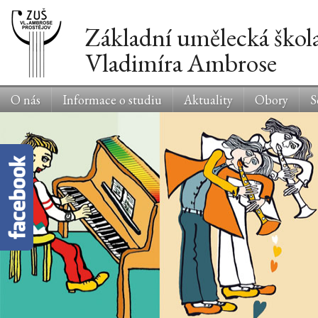
Základní umělecká škol
Vladimíra Ambrose
O nás
Informace o studiu
Aktuality
Obory
S