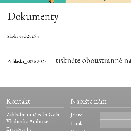
Dokumenty
Skolni-rad-2025-a
- tiskněte oboustranně na 
Prihlaska_2026-2027
Kontakt
Napište nám
Základní umělecká škola
Jméno:
Vladimíra Ambrose
Email:
Kravařova 14