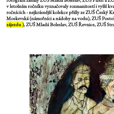
fotografií zaslaly ZUŠ Mladá Boleslav, ZUŠ Plzeň a ZU
v letošním ročníku vyznačovaly rozmanitostí i vyšší kv
ročnících - nejkrásnější kolekce přišly ze ZUŠ Český
Moskevská (námořníci a nádoby na vodu), ZUŠ Posto
zájezdu )
, ZUŠ Mladá Boleslav, ZUŠ Řevnice, ZUŠ Str