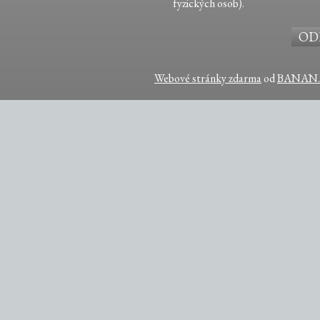
fyzických osob).
Webové stránky zdarma
od
BANAN