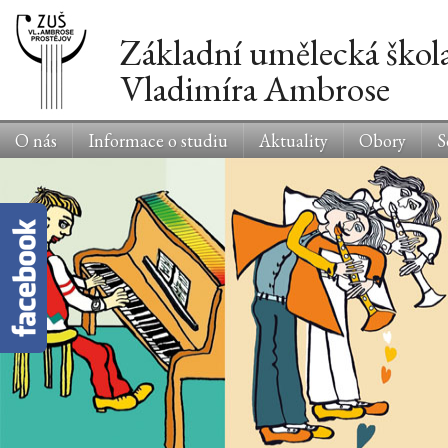
Základní umělecká škol
Vladimíra Ambrose
O nás
Informace o studiu
Aktuality
Obory
S