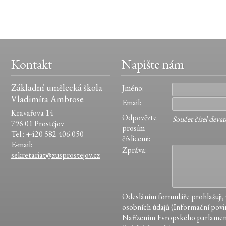
Kontakt
Napište nám
Základní umělecká škola
Jméno:
Vladimíra Ambrose
Email:
Kravařova 14
Odpovězte
Součet čísel devat
796 01 Prostějov
prosím
Tel.: +420 582 406 050
číslicemi:
E-mail:
Zpráva:
sekretariat@zusprostejov.cz
Odesláním formuláře prohlašuji,
osobních údajů (Informační povin
Nařízením Evropského parlamen