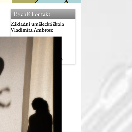
Rychlý kontakt
Základní umělecká škola
Vladimíra Ambrose
Kravařova 14
796 01 Prostějov
+420 582 406 050
sekretariat@zusprostejov.cz