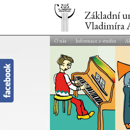
Základní u
Vladimíra
O nás
Informace o studiu
Ak