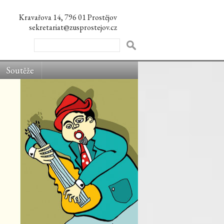
Kravařova 14, 796 01 Prostějov
sekretariat@zusprostejov.cz
Soutěže