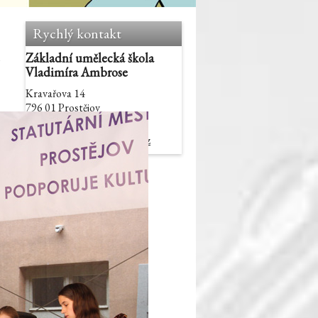
Rychlý kontakt
Základní umělecká škola
Vladimíra Ambrose
Kravařova 14
796 01 Prostějov
+420 582 406 050
sekretariat@zusprostejov.cz