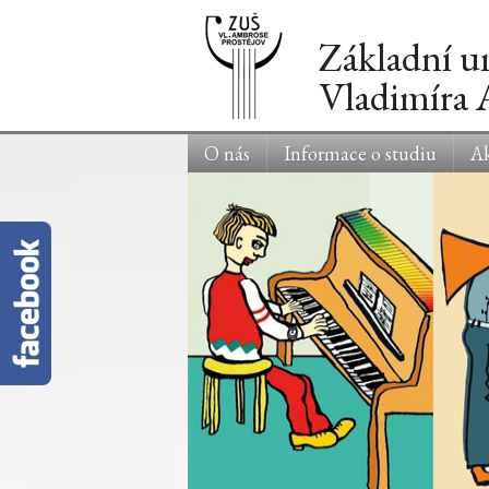
Základní u
Vladimíra
O nás
Informace o studiu
Ak