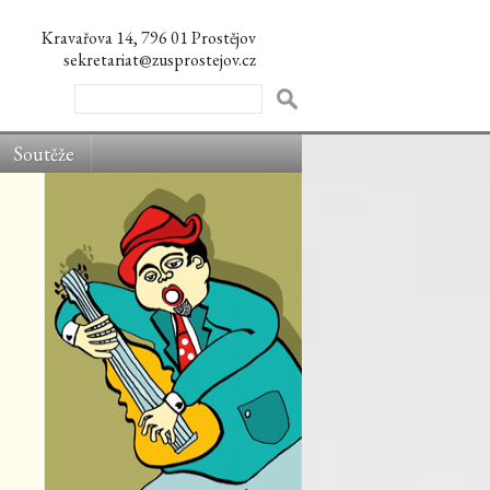
Kravařova 14, 796 01 Prostějov
sekretariat@zusprostejov.cz
Soutěže