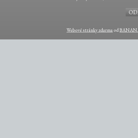
Webové stránky zdarma
od
BANAN