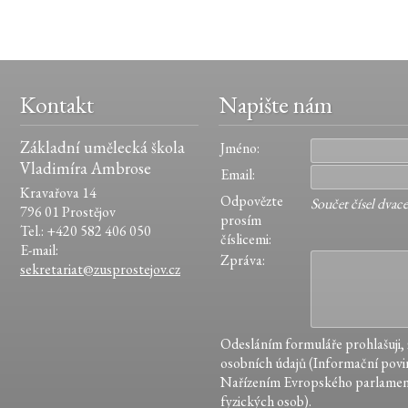
Kontakt
Napište nám
Základní umělecká škola
Jméno:
Vladimíra Ambrose
Email:
Kravařova 14
Odpovězte
Součet čísel dvacet
796 01 Prostějov
prosím
Tel.: +420 582 406 050
číslicemi:
E-mail:
Zpráva:
sekretariat@zusprostejov.cz
Odesláním formuláře prohlašuji,
osobních údajů (Informační povin
Nařízením Evropského parlamen
fyzických osob).