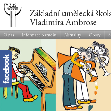
Základní umělecká škol
Vladimíra Ambrose
O nás
Informace o studiu
Aktuality
Obory
S